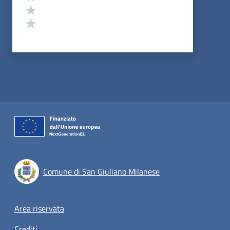
Valuta 2 stelle su 5
Valuta 1 stelle su 5
Comune di San Giuliano Milanese
Footer menu
Area riservata
Crediti