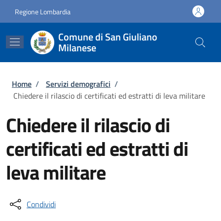
Salta al contenuto principale
Skip to footer content
Regione Lombardia
Comune di San Giuliano
Milanese
Briciole di pane
Home
/
Servizi demografici
/
Chiedere il rilascio di certificati ed estratti di leva militare
Chiedere il rilascio di
certificati ed estratti di
leva militare
Condividi