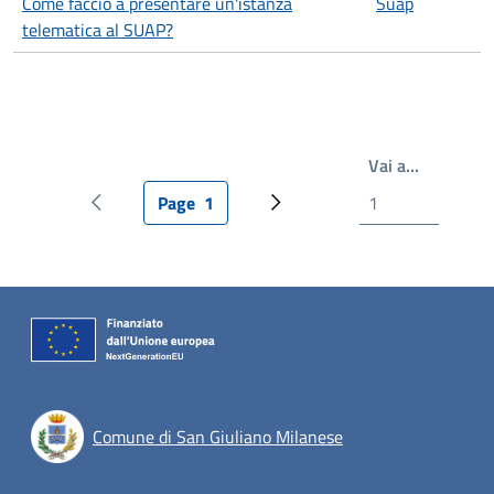
Come faccio a presentare un'istanza
Suap
telematica al SUAP?
Write the
Vai a…
Page
1
Pagina precedente
Pagina attuale
Prossima pagina
Comune di San Giuliano Milanese