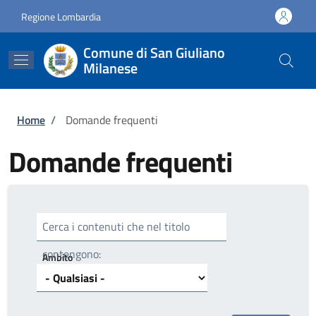
Salta al contenuto principale
Skip to footer content
Regione Lombardia
Comune di San Giuliano
Milanese
Briciole di pane
Home
/
Domande frequenti
Domande frequenti
Cerca i contenuti che nel titolo
contengono:
Ambito