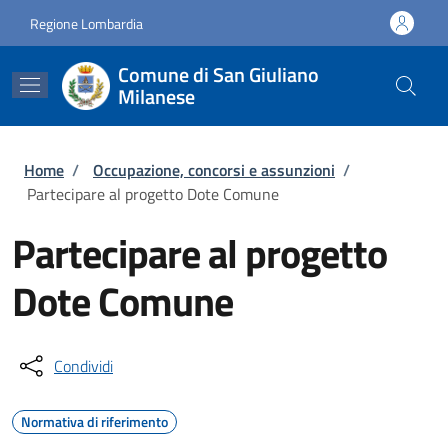
Salta al contenuto principale
Skip to footer content
Regione Lombardia
Comune di San Giuliano
Milanese
Briciole di pane
Home
/
Occupazione, concorsi e assunzioni
/
Partecipare al progetto Dote Comune
Partecipare al progetto
Dote Comune
Condividi
Normativa di riferimento