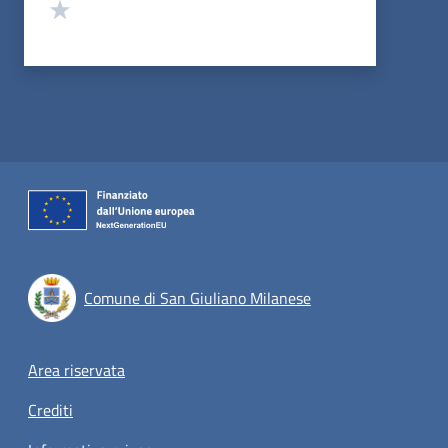
Valuta 1 stelle su 5
Comune di San Giuliano Milanese
Footer menu
Area riservata
Crediti