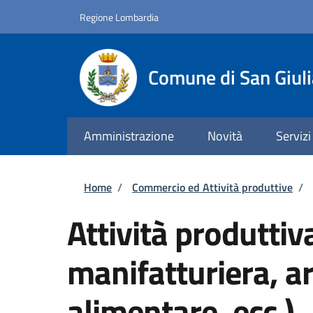
Salta al contenuto principale
Skip to footer content
Regione Lombardia
Comune di San Giul
Amministrazione
Novità
Servizi
Briciole di pane
Home
/
Commercio ed Attività produttive
/
Attività produttiva
manifatturiera, a
alimentare, ecc.)