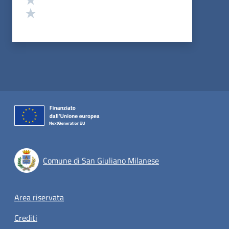
Valuta 1 stelle su 5
Comune di San Giuliano Milanese
Footer menu
Area riservata
Crediti