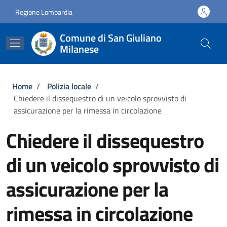
Salta al contenuto principale
Skip to footer content
Regione Lombardia
Comune di San Giuliano
Milanese
Briciole di pane
Home
/
Polizia locale
/
Chiedere il dissequestro di un veicolo sprovvisto di
assicurazione per la rimessa in circolazione
Chiedere il dissequestro
di un veicolo sprovvisto di
assicurazione per la
rimessa in circolazione