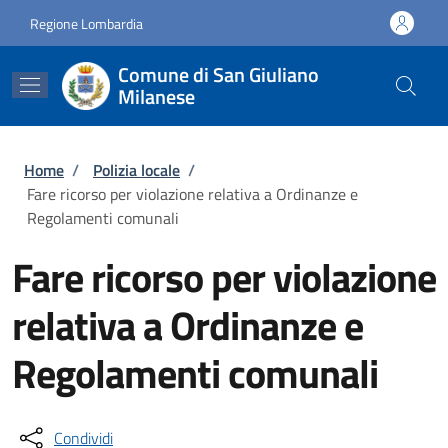
Salta al contenuto principale
Skip to footer content
Regione Lombardia
Comune di San Giuliano
Milanese
Briciole di pane
Home
/
Polizia locale
/
Fare ricorso per violazione relativa a Ordinanze e
Regolamenti comunali
Fare ricorso per violazione
relativa a Ordinanze e
Regolamenti comunali
Condividi