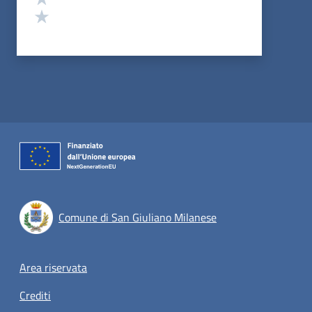
Valuta 1 stelle su 5
Comune di San Giuliano Milanese
Footer menu
Area riservata
Crediti