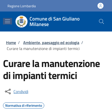
Salta al contenuto principale
Skip to footer content
Regione Lombardia
Comune di San Giuliano
Milanese
Briciole di pane
Home
/
Ambiente, paesaggio ed ecologia
/
Curare la manutenzione di impianti termici
Curare la manutenzione
di impianti termici
Condividi
Normativa di riferimento