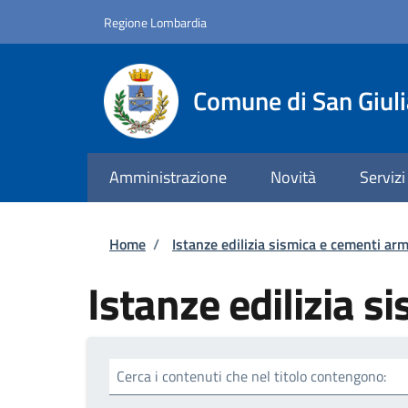
Salta al contenuto principale
Skip to footer content
Regione Lombardia
Comune di San Giul
Amministrazione
Novità
Servizi
Briciole di pane
Home
/
Istanze edilizia sismica e cementi arm
Istanze edilizia s
Cerca i contenuti che nel titolo contengono: