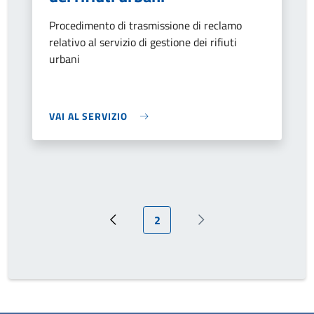
Procedimento di trasmissione di reclamo
relativo al servizio di gestione dei rifiuti
urbani
VAI AL SERVIZIO
Pagina attuale
2
Pagina precedente
Prossima pagina