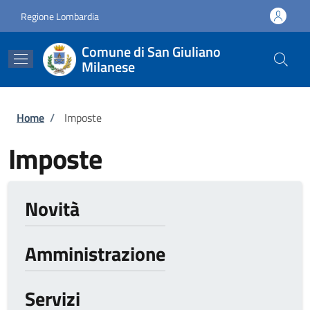
Salta al contenuto principale
Skip to footer content
Regione Lombardia
Comune di San Giuliano
Milanese
Briciole di pane
Home
/
Imposte
Imposte
Novità
Amministrazione
Servizi