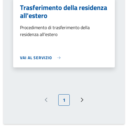
Trasferimento della residenza
all'estero
Procedimento di trasferimento della
residenza all'estero
VAI AL SERVIZIO
Pagina attuale
1
Pagina precedente
Prossima pagina