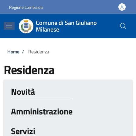
Salta al contenuto principale
Skip to footer content
Regione Lombardia
Comune di San Giuliano
Milanese
Briciole di pane
Home
/
Residenza
Residenza
Novità
Amministrazione
Servizi