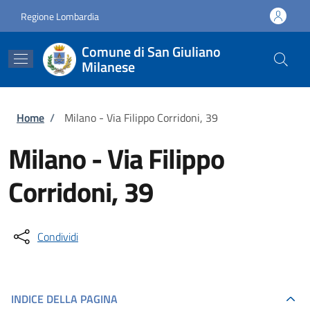
Salta al contenuto principale
Skip to footer content
Regione Lombardia
Comune di San Giuliano
Milanese
Briciole di pane
Home
/
Milano - Via Filippo Corridoni, 39
Milano - Via Filippo
Corridoni, 39
Condividi
INDICE DELLA PAGINA