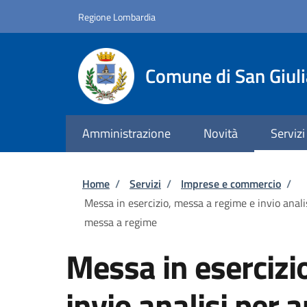
Salta al contenuto principale
Skip to footer content
Regione Lombardia
Comune di San Giul
Amministrazione
Novità
Servizi
Briciole di pane
Home
/
Servizi
/
Imprese e commercio
/
Messa in esercizio, messa a regime e invio anali
messa a regime
Messa in esercizi
invio analisi per 