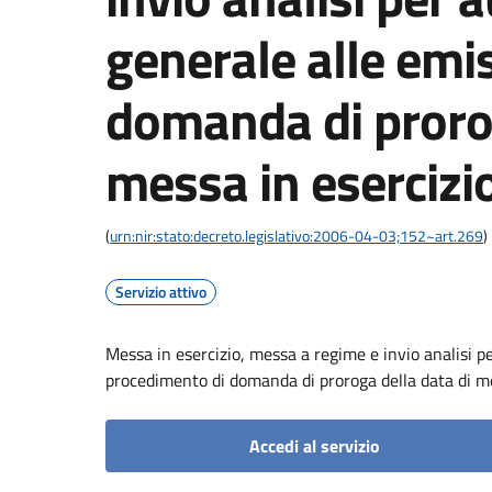
generale alle emi
domanda di prorog
messa in esercizi
(
urn:nir:stato:decreto.legislativo:2006-04-03;152~art.269
)
Servizio attivo
Messa in esercizio, messa a regime e invio analisi p
procedimento di domanda di proroga della data di m
Accedi al servizio