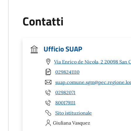
Contatti
Ufficio SUAP
Via Enrico de Nicola, 2 20098 San 
0298241110
suap.comune.sgm@pec.regione.lom
02982071
800179111
Sito istituzionale
Giuliana
Vasquez