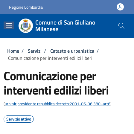
Salta al contenuto principale
Skip to footer content
Regione Lombardia
Comune di San Giuliano
Milanese
Briciole di pane
Home
/
Servizi
/
Catasto e urbanistica
/
Comunicazione per interventi edilizi liberi
Comunicazione per
interventi edilizi liberi
(
urn:nir:presidente.repubblica:decreto:2001-06-06;380~art6
)
Servizio attivo