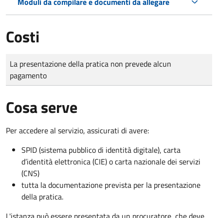
Moduli da compilare e documenti da allegare
Costi
Tipo di pagamento
Importo
La presentazione della pratica non prevede alcun
pagamento
Cosa serve
Per accedere al servizio, assicurati di avere:
SPID (sistema pubblico di identità digitale), carta
d’identità elettronica (CIE) o carta nazionale dei servizi
(CNS)
tutta la documentazione prevista per la presentazione
della pratica.
L'istanza può essere presentata da un procuratore, che deve