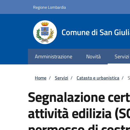
Salta al contenuto principale
Skip to footer content
Regione Lombardia
Comune di San Giul
Amministrazione
Novità
Servizi
Briciole di pane
Home
/
Servizi
/
Catasto e urbanistica
/
S
Segnalazione certi
attività edilizia (
permesso di costr