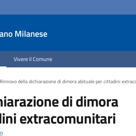
iano Milanese
Vivere il Comune
Rinnovo della dichiarazione di dimora abituale per cittadini extra
hiarazione di dimora
dini extracomunitari
7
)