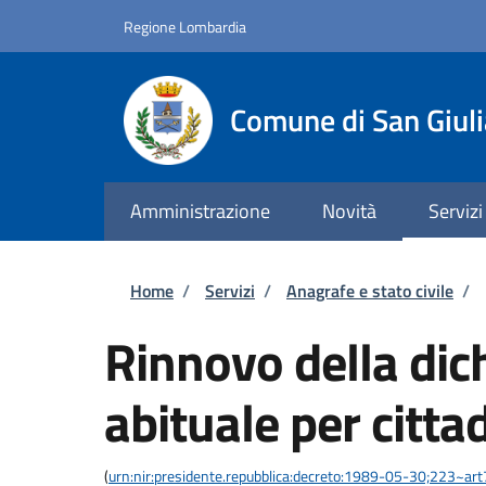
Salta al contenuto principale
Skip to footer content
Regione Lombardia
Comune di San Giul
Amministrazione
Novità
Servizi
Briciole di pane
Home
/
Servizi
/
Anagrafe e stato civile
/
Rinnovo della dic
abituale per citta
(
urn:nir:presidente.repubblica:decreto:1989-05-30;223~art