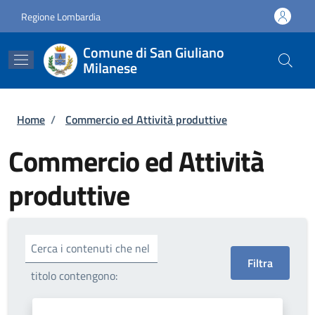
Salta al contenuto principale
Skip to footer content
Regione Lombardia
Comune di San Giuliano
Milanese
Briciole di pane
Home
/
Commercio ed Attività produttive
Commercio ed Attività
produttive
Cerca i contenuti che nel
titolo contengono: