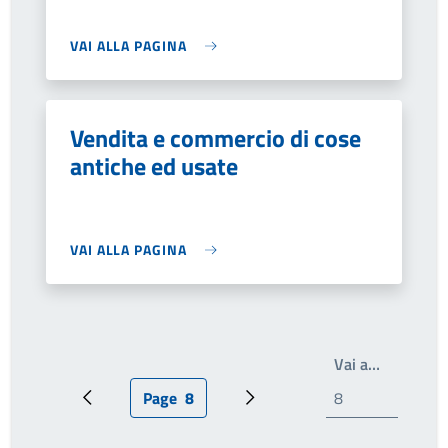
VAI ALLA PAGINA
Vendita e commercio di cose
antiche ed usate
VAI ALLA PAGINA
Write the
Vai a…
Page
8
Pagina precedente
Pagina attuale
Prossima pagina